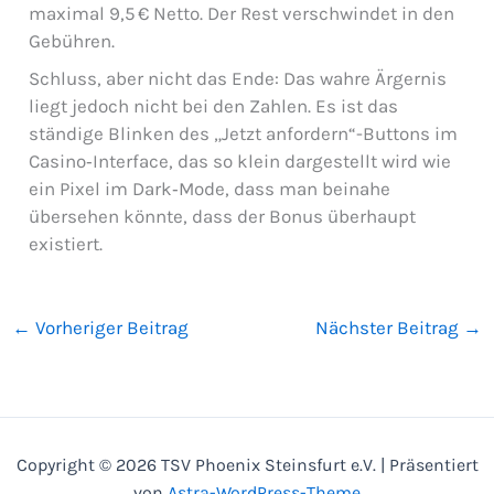
maximal 9,5 € Netto. Der Rest verschwindet in den
Gebühren.
Schluss, aber nicht das Ende: Das wahre Ärgernis
liegt jedoch nicht bei den Zahlen. Es ist das
ständige Blinken des „Jetzt anfordern“-Buttons im
Casino‑Interface, das so klein dargestellt wird wie
ein Pixel im Dark‑Mode, dass man beinahe
übersehen könnte, dass der Bonus überhaupt
existiert.
←
Vorheriger Beitrag
Nächster Beitrag
→
Copyright © 2026 TSV Phoenix Steinsfurt e.V. | Präsentiert
von
Astra-WordPress-Theme