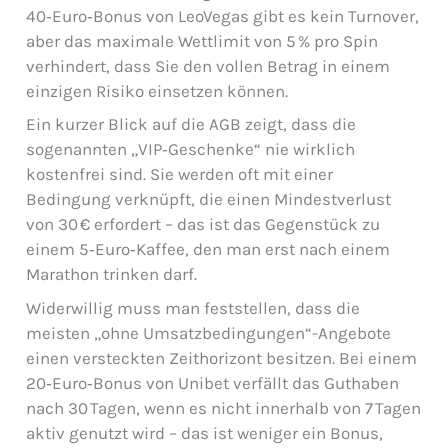
40‑Euro‑Bonus von LeoVegas gibt es kein Turnover,
aber das maximale Wettlimit von 5 % pro Spin
verhindert, dass Sie den vollen Betrag in einem
einzigen Risiko einsetzen können.
Ein kurzer Blick auf die AGB zeigt, dass die
sogenannten „VIP‑Geschenke“ nie wirklich
kostenfrei sind. Sie werden oft mit einer
Bedingung verknüpft, die einen Mindestverlust
von 30 € erfordert – das ist das Gegenstück zu
einem 5‑Euro‑Kaffee, den man erst nach einem
Marathon trinken darf.
Widerwillig muss man feststellen, dass die
meisten „ohne Umsatzbedingungen“-Angebote
einen versteckten Zeithorizont besitzen. Bei einem
20‑Euro‑Bonus von Unibet verfällt das Guthaben
nach 30 Tagen, wenn es nicht innerhalb von 7 Tagen
aktiv genutzt wird – das ist weniger ein Bonus,