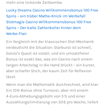
mehr eine tickende Zeitbombe.
Lucky Dreams Casino Willkommensbonus 100 Free
Spins – ein trüber Mathe‑Knick im Werbefall
Slotmagie Casino Willkommensbonus 100 Free
Spins – Der kalte Zahlenkeller hinter dem
Werbe‑Flair
Ein Vergleich mit der klassischen Slot-Mechanik
verdeutlicht die Situation: Starburst ist schnell,
Gonzo’s Quest ist volatil, und ein umsatzfreier
Bonus ist exakt das, was ein Casino nach einem
langen Arbeitstag in die Hand drückt – ein kurzer,
aber scharfer Stich, der kaum Zeit für Reflexion
lässt.
Wenn man die Mathematik durchrechnet, wird klar:
Ein 10 €‑Bonus ohne Turnover, aber mit einem
4‑Euro‑Abhebungsgebühr von 5 % und einer
Auszahlungslimitierung von 50 € pro Woche, liefert