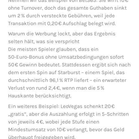
ohne Turnover, doch das gesamte Guthaben sinkt
um 2 % durch versteckte Gebühren, weil jede
Transaktion mit 0,20 € Aufschlag belegt wird.
Warum die Werbung lockt, aber das Ergebnis
selten hält, was sie verspricht
Die meisten Spieler glauben, dass ein
50‑Euro‑Bonus ohne Umsatzbedingungen sofort
50 € Gewinn bedeutet. Stattdessen ergibt sich nach
dem ersten Spin auf Starburst – einem Spiel, das
durchschnittlich 96,1 % RTP liefert – ein erwarteter
Verlust von rund 2,4 €, wenn man die 5 %
Hauskante berücksichtigt.
Ein weiteres Beispiel: LeoVegas schenkt 20 €
„gratis“, aber die Auszahlung erfolgt in 5‑Schritten
von jeweils 4 €, wobei jede Stufe einen
Mindestumsatz von 10 € verlangt, bevor das Geld
überhaupt freigegeben wird.