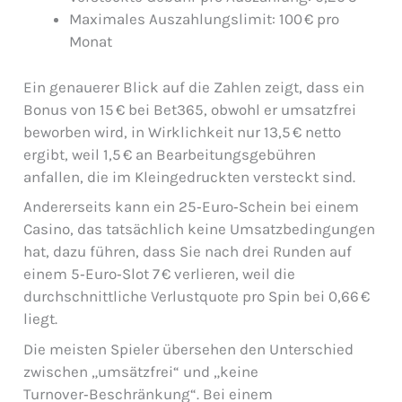
Maximales Auszahlungslimit: 100 € pro
Monat
Ein genauerer Blick auf die Zahlen zeigt, dass ein
Bonus von 15 € bei Bet365, obwohl er umsatzfrei
beworben wird, in Wirklichkeit nur 13,5 € netto
ergibt, weil 1,5 € an Bearbeitungsgebühren
anfallen, die im Kleingedruckten versteckt sind.
Andererseits kann ein 25‑Euro‑Schein bei einem
Casino, das tatsächlich keine Umsatzbedingungen
hat, dazu führen, dass Sie nach drei Runden auf
einem 5‑Euro‑Slot 7 € verlieren, weil die
durchschnittliche Verlustquote pro Spin bei 0,66 €
liegt.
Die meisten Spieler übersehen den Unterschied
zwischen „umsätzfrei“ und „keine
Turnover‑Beschränkung“. Bei einem